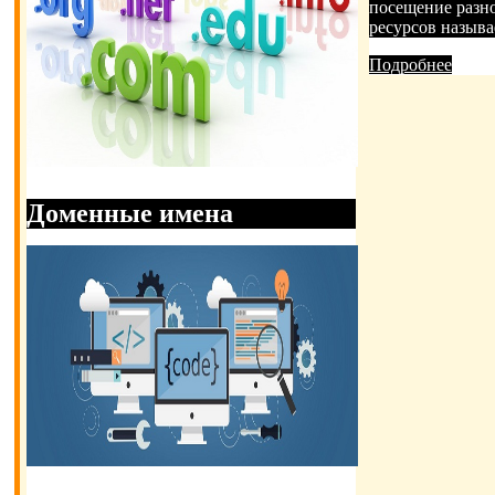
возможность человеку производить постан
посещение разн
ресурсов назыв
Подробнее
Подробнее
Доменные имена
Доменные имена. Сеть интернет
ассоциируется с установленными
доменными именами сайтов размещённых
на серверах общую всемирную паутину.
Доменное имя п
Подробнее