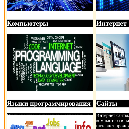
Компьютеры
Интернет
Компьютерная техника. Техника, которая
Сеть интернет. 
позволяет производить вычисления,
общества самым
собранное из определённых устройств или
ворвалась новая
представляющая собой какой-либо сист
за достаточно к
Подробнее
Подробнее
Языки программирования
Сайты
Языки программирования. Современный
Интернет сайты
Мир компьютеров невозможен без языков
компьютера в на
программирования, они призваны дать
интернет проис