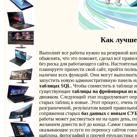
Как лучше 
Выполнят все работы нужно на резервной коп
объяснять, что это поможет, сделал всё прав
без риска для работающего сайта. Настоятел
планируете принести свой сайт, пройти полны
наличии всех функций. Они могут выполнить
запустить новую административную панель н
таблицах SQL
. Чтобы совместить в таблице 
существующие
таблицы на фреймворки из 
движком. Следующий этап подразумевает опр
старых таблиц в новые. Этот процесс, очень 
разграничений, результатом вашей правильн
сопряжения старых
баз данных с новым СУ
работы может растянуться ни на один день, п
желанием довести всё до конца. Самое главно
оказывающие услуги по переносу сайтов говор
шаблона, фотографий и прочей ерундистики 