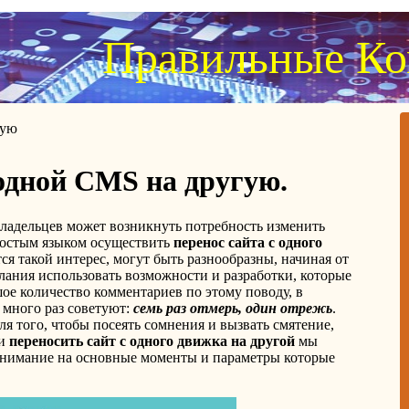
Правильные К
гую
 одной
CMS на другую.
владельцев может возникнуть потребность изменить
простым языком осуществить
перенос сайта с одного
ся такой интерес, могут быть разнообразны, начиная от
лания использовать возможности и разработки, которые
шое количество комментариев по этому поводу, в
 много раз советуют:
семь раз отмерь, один отрежь
.
я того, чтобы посеять сомнения и вызвать смятение,
ли
переносить сайт с одного движка на другой
мы
внимание на основные моменты и параметры которые