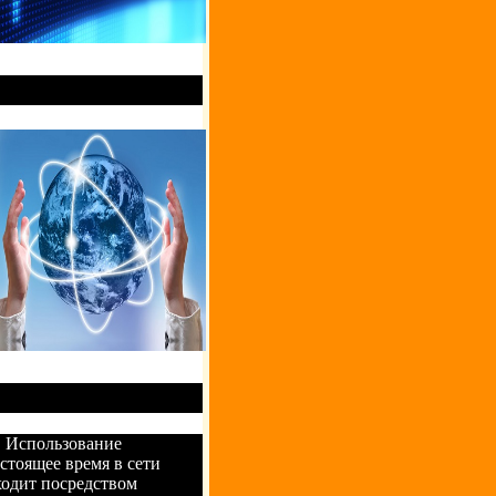
В жизнь современного
 активным образом
 реальность, сеть интернет
ороткое время завоевала
. Использование
стоящее время в сети
ходит посредством