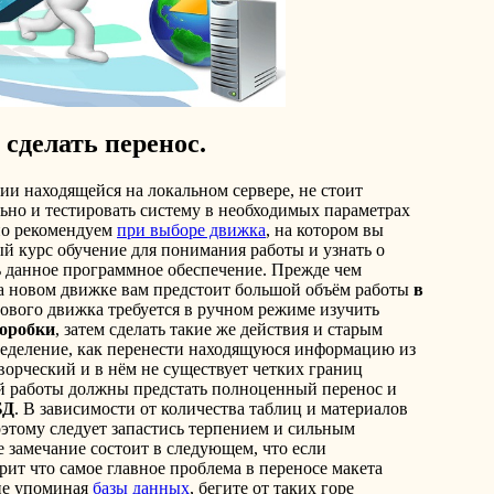
сделать перенос.
ии находящейся на локальном сервере, не стоит
ильно и тестировать систему в необходимых параметрах
ьно рекомендуем
при выборе движка
, на котором вы
й курс обучение для понимания работы и узнать о
 данное программное обеспечение. Прежде чем
а новом движке вам предстоит большой объём работы
в
нового движка требуется в ручном режиме изучить
коробки
, затем сделать такие же действия и старым
еделение, как перенести находящуюся информацию из
творческий и в нём не существует четких границ
ой работы должны предстать полноценный перенос и
БД
. В зависимости от количества таблиц и материалов
оэтому следует запастись терпением и сильным
е замечание состоит в следующем, что если
ит что самое главное проблема в переносе макета
не упоминая
базы данных
, бегите от таких горе