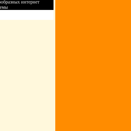
ообразных интернет
аемы