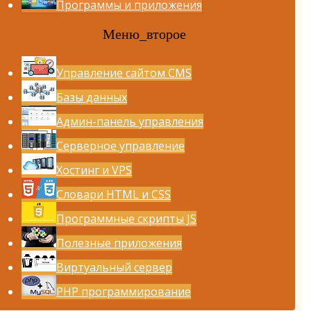
Программы и приложения
Меню_второе
Управление сайтом CMS
Базы данных
Админ-панель управления
Серверное управление
Хостинг и VPS
Словари HTML и CSS
Программные скрипты JS
Полезные приложения
Виртуальный сервер
PHP программирование