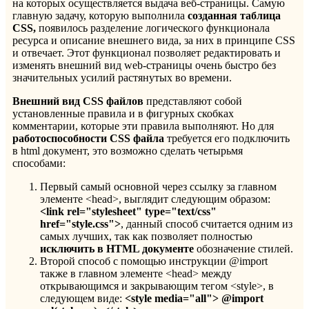
на которых осуществляется выдача веб-страницы. Самую
главную задачу, которую выполнила
созданная таблица
CSS,
появилось разделение логического функционала
ресурса и описание внешнего вида, за них в принципе CSS
и отвечает. Этот функционал позволяет редактировать и
изменять внешний вид web-страницы очень быстро без
значительных усилий растянутых во времени.
Внешний вид
CSS файлов
представляют собой
установленные правила и в фигурных скобках
комментарии, которые эти правила выполняют. Но для
работоспособности
CSS файла
требуется его подключить
в html документ, это возможно сделать четырьмя
способами:
Первый самый основной через ссылку за главном
элементе <head>, выглядит следующим образом:
<
link
rel="
stylesheet"
type="
text/
css"
href="
style.
css">
, данный способ считается одним из
самых лучших, так как позволяет полностью
исключить в
HTML документе
обозначение стилей.
Второй способ с помощью инструкции @import
также в главном элементе <head> между
открывающимся и закрывающим тегом <style>, в
следующем виде:
<
style
media="
all"> @
import