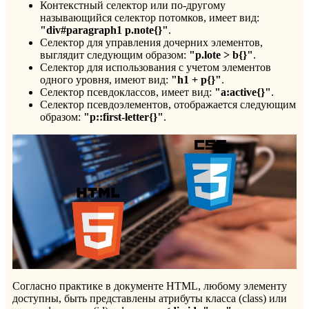
Контекстный селектор или по-другому
называющийся селектор потомков, имеет вид:
"
div#
paragraph1
p.
note{}"
.
Селектор для управления дочерних элементов,
выглядит следующим образом:
"
p.
lote >
b{}"
.
Селектор для использования с учетом элементов
одного уровня, имеют вид:
"
h1 +
p{}"
.
Селектор псевдоклассов, имеет вид:
"
a:
active{}"
.
Селектор псевдоэлементов, отображается следующим
образом:
"
p::
first-
letter{}"
.
Согласно практике в документе HTML, любому элементу
доступны, быть представлены атрибуты класса (class) или