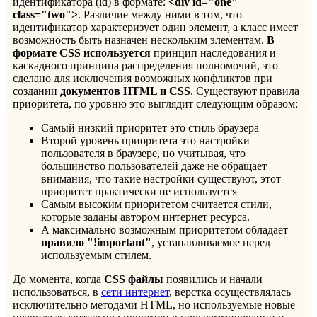
идентификатора (id) в формате:
<div id="one"
class="two">
. Различие между ними в том, что
идентификатор характеризует один элемент, а класс имеет
возможность быть назначен нескольким элементам.
В
формате CSS используется
принцип наследования и
каскадного принципа распределения полномочий, это
сделано для исключения возможных конфликтов при
создании
документов HTML и CSS
. Существуют правила
приоритета, по уровню это выглядит следующим образом:
Самый низкий приоритет это стиль браузера
Второй уровень приоритета это настройки
пользователя в браузере, но учитывая, что
большинство пользователей даже не обращает
внимания, что такие настройки существуют, этот
приоритет практически не используется
Самым высоким приоритетом считается стили,
которые заданы автором интернет ресурса.
А максимально возможным приоритетом обладает
правило "!important"
, устанавливаемое перед
используемым стилем.
До момента, когда
CSS файлы
появились и начали
использоваться, в
сети интернет
, верстка осуществлялась
исключительно методами HTML, но используемые новые