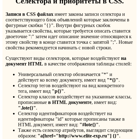
Селектора и приоритеты в
CSS.
Записи в
CSS файлах
имеет законы записи селектора и
соответствующего блок объявлений которые заключены в
фигурные скобки "{}". Внутри фигурных скобок
указывается свойства, которые требуется описать ставится
двоеточие ":" затем идет описание значение относящиеся к
этому свойству в конце ставится точка с запятой ";". Новые
свойства рекомендуется начинать с новой строки.
Существуют виды селекторов, которые воздействуют
на
документ
HTML
в качестве отображения таблицы стилей:
Универсальный селектор обозначается "*" и
действует ко всему документу, имеет вид
"*{}"
.
Селектор тегов воздействуют на вид конкретного
тега, имеет вид
"
p{}"
.
Селектор классов воздействует на указанные классы,
прописанные
в
HTML документе
, имеет вид:
".
lote{}"
.
Селектор идентификаторов воздействует на
идентификаторы "id" которые прописаны также в
HTML документ, имеет вид:
"#
lote{}"
.
Также есть селектор атрибутов, выглядит следующим
образом:
"
a[
href="
http://
www.
elite-
exp.
ru"] {}"
.