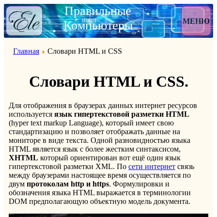
Правильные
МЕНЮ
Компьютеры
Главная
Словари HTML и CSS
Словари
HTML и
CSS.
Для отображения в браузерах данных интернет ресурсов
используется
язык гипертекстовой разметки HTML
(hyper text markup Language), который имеет свою
стандартизацию и позволяет отображать данные на
мониторе в виде текста. Одной разновидностью языка
HTML является язык с более жестким синтаксисом,
XHTML
который ориентирован вот ещё один язык
гипертекстовой разметки XML. По
сети интернет
связь
между браузерами настоящее время осуществляется по
двум
протоколам http и https
. Формулировки и
обозначения языка HTML выражается в терминологии
DOM предполагающую объектную модель документа.