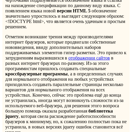
чёрточками подразумевается обозначение языка и ссылка
на нахождение спецификации по данному виду языка. С
появлением языка новой
версии HTML 5
обозначение
значительно упростилось и выглядит следующим образом:
<!DOCTYPE html>, что является очень удачным и простым
решением.
Отметим возникшие трения между производителями
интернет браузеров, которые продвигали собственные
нововведения, ввиду дополнительных наборов
поддерживаемых элементов гипер разметки. Это привело к
затруднениям выразившихся в
отображении сайтов
в
разных интернет браузерах по-разному. Из-за этого
программистам пришлось создавать специальные
кроссбраузерные программы
, а в определенных случаях
для нормального отображения на любых устройствах
приходилось создавать параллельные страницы несколько
вариантов для нормального отображения на всех
устройствах. Конечно, сейчас это проблема ещё до конца
не устранилась, иногда могут возникнуть сложности из-за
используемого веб-браузера, для решения этого вопроса
большую помощь оказала разработанная
библиотека
jquery
, которая свела расхождение работоспособности
браузеров к минимуму, но, к сожалению полностью пока не
устранила, в новых версиях jquery ошибок становится всё