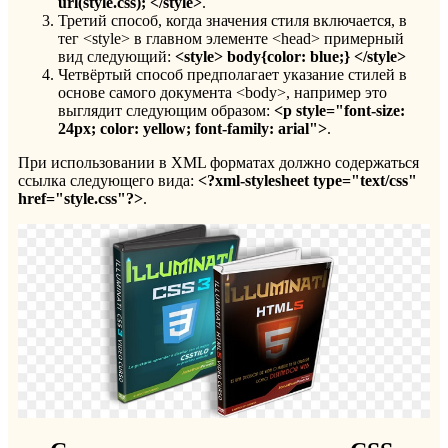
url(
style.
css); </
style>
.
Третий способ, когда значения стиля включается, в
тег <style> в главном элементе <head> примерный
вид следующий:
<
style>
body{
color:
blue;} </
style>
Четвёртый способ предполагает указание стилей в
основе самого документа <body>, например это
выглядит следующим образом:
<
p
style="
font-
size:
24
px;
color:
yellow;
font-
family:
arial">
.
При использовании в XML форматах должно содержаться
ссылка следующего вида:
<?
xml-
stylesheet
type="
text/
css"
href="
style.
css"?>
.